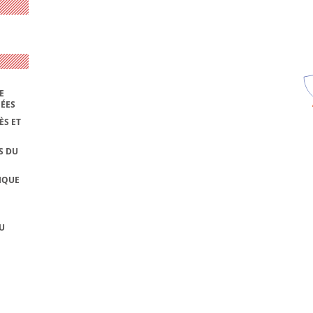
E
NÉES
ÈS ET
S DU
IQUE
U