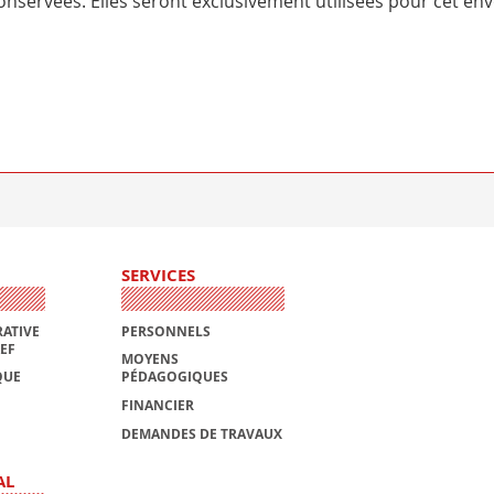
nservées. Elles seront exclusivement utilisées pour cet env
SERVICES
ATIVE
PERSONNELS
AEF
MOYENS
QUE
PÉDAGOGIQUES
FINANCIER
DEMANDES DE TRAVAUX
AL