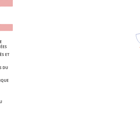
E
NÉES
ÈS ET
S DU
IQUE
U