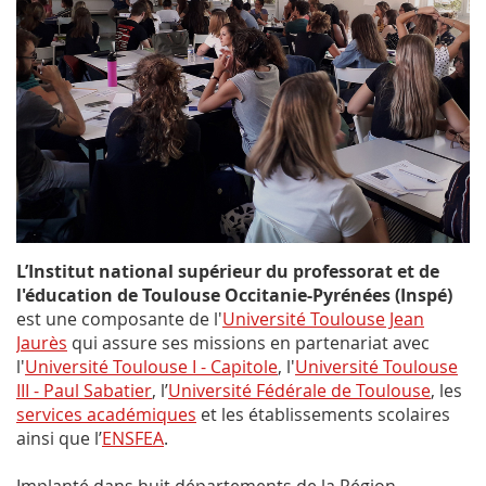
L’Institut national supérieur du professorat et de
l'éducation de Toulouse Occitanie-Pyrénées (Inspé)
est une composante de l'
Université Toulouse Jean
Jaurès
qui assure ses missions en partenariat avec
l'
Université Toulouse I - Capitole
, l'
Université Toulouse
III - Paul Sabatier
, l’
Université Fédérale de Toulouse
, les
services académiques
et les établissements scolaires
ainsi que l’
ENSFEA
.