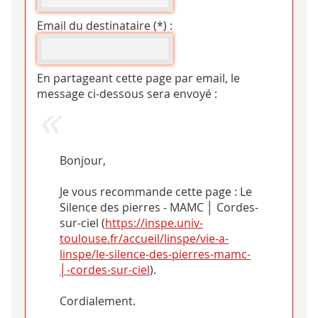
Email du destinataire (*) :
En partageant cette page par email, le
message ci-dessous sera envoyé :
Bonjour,
Je vous recommande cette page : Le
Silence des pierres - MAMC │ Cordes-
sur-ciel (
https://inspe.univ-
toulouse.fr/accueil/linspe/vie-a-
linspe/le-silence-des-pierres-mamc-
│-cordes-sur-ciel
).
Cordialement.