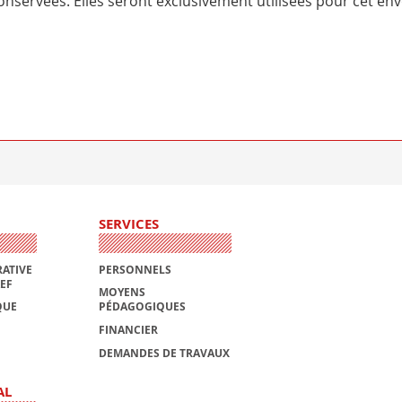
nservées. Elles seront exclusivement utilisées pour cet env
SERVICES
ATIVE
PERSONNELS
AEF
MOYENS
QUE
PÉDAGOGIQUES
FINANCIER
DEMANDES DE TRAVAUX
AL