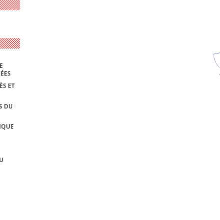
E
NÉES
ÈS ET
S DU
IQUE
U