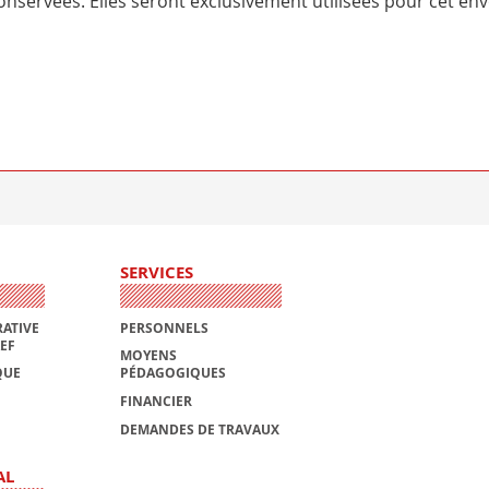
nservées. Elles seront exclusivement utilisées pour cet env
SERVICES
ATIVE
PERSONNELS
AEF
MOYENS
QUE
PÉDAGOGIQUES
FINANCIER
DEMANDES DE TRAVAUX
AL