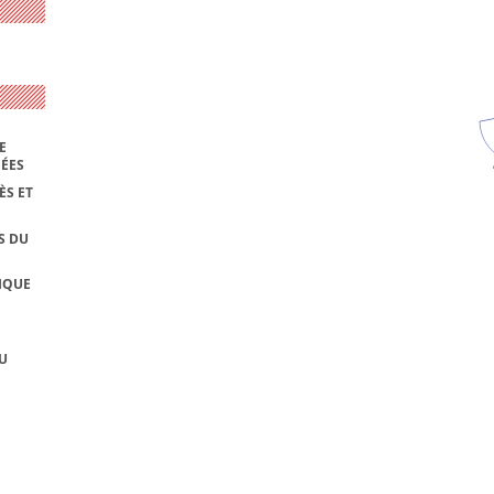
E
NÉES
ÈS ET
S DU
IQUE
U