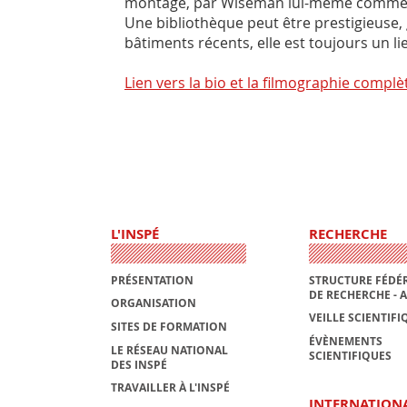
montage, par Wiseman lui-même comme tou
Une bibliothèque peut être prestigieuse, 
bâtiments récents, elle est toujours un li
Lien vers la bio et la filmographie complè
L'INSPÉ
RECHERCHE
PRÉSENTATION
STRUCTURE FÉDÉR
DE RECHERCHE - 
ORGANISATION
VEILLE SCIENTIFI
SITES DE FORMATION
ÉVÈNEMENTS
LE RÉSEAU NATIONAL
SCIENTIFIQUES
DES INSPÉ
TRAVAILLER À L'INSPÉ
INTERNATION