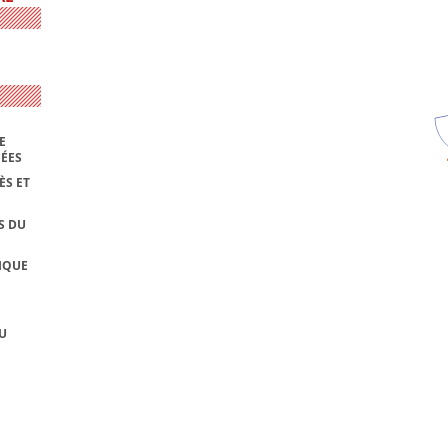
E
NÉES
ÈS ET
S DU
IQUE
U