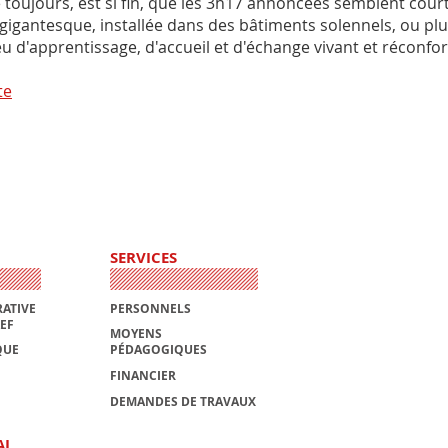
jours, est si fin, que les 3h17 annoncées semblent court
gigantesque, installée dans des bâtiments solennels, ou plu
eu d'apprentissage, d'accueil et d'échange vivant et réconfor
te
SERVICES
ATIVE
PERSONNELS
AEF
MOYENS
QUE
PÉDAGOGIQUES
FINANCIER
DEMANDES DE TRAVAUX
AL