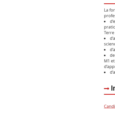
La fo
profe
d’
prati
Ter
d’
scienc
d’
de
M1 et
d’app
d’
I
Candi