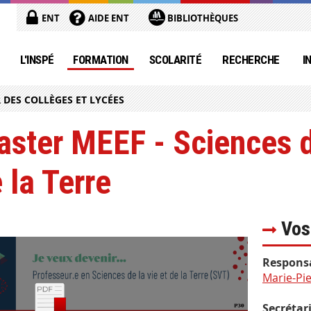
ENT
AIDE ENT
BIBLIOTHÈQUES
L'INSPÉ
FORMATION
SCOLARITÉ
RECHERCHE
I
 DES COLLÈGES ET LYCÉES
ster MEEF - Sciences d
 la Terre
Vos
Responsa
Marie-Pie
Secrétar