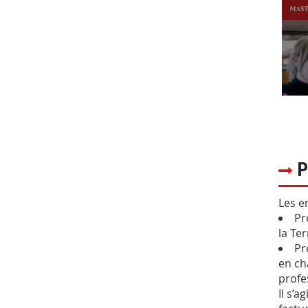
P
Les e
Pr
la Ter
Pr
en ch
profe
Il s’