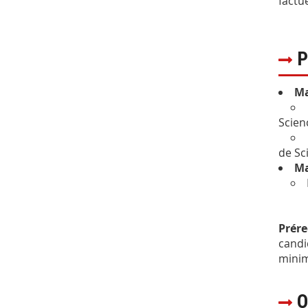
factu
P
Ma
Scien
de Sc
Ma
Prére
candi
minim
O