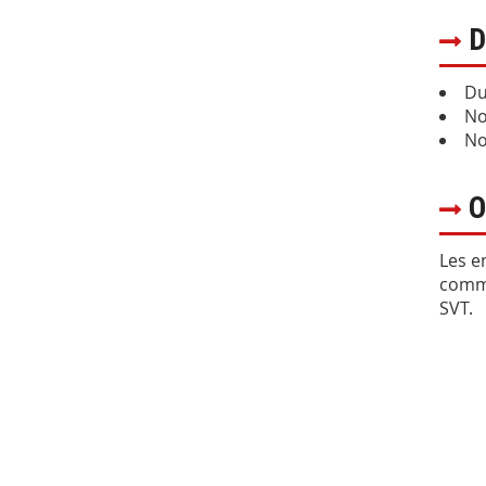
D
Du
No
No
O
Les e
commu
SVT.