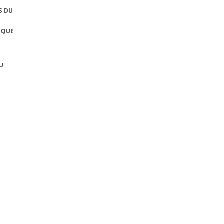
S DU
IQUE
U