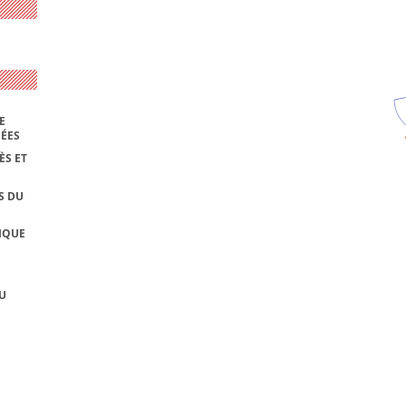
E
NÉES
ÈS ET
S DU
IQUE
U