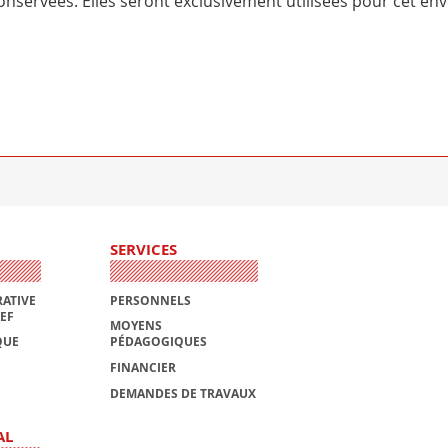
nservées. Elles seront exclusivement utilisées pour cet env
SERVICES
ATIVE
PERSONNELS
AEF
MOYENS
QUE
PÉDAGOGIQUES
FINANCIER
DEMANDES DE TRAVAUX
AL