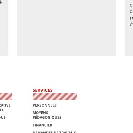
é
d
d
r
é
SERVICES
ATIVE
PERSONNELS
AEF
MOYENS
QUE
PÉDAGOGIQUES
FINANCIER
DEMANDES DE TRAVAUX