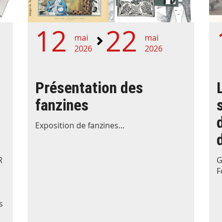
12
22
mai
mai
2026
2026
Présentation des
fanzines
Exposition de fanzines...
R
G
F
s