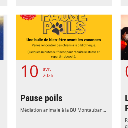
10
avr.
2026
Pause poils
Médiation animale à la BU Montauban...
R
d