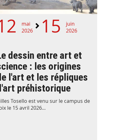
12
15
mai
juin
2026
2026
Le dessin entre art et
science : les origines
de l'art et les répliques
d'art préhistorique
illes Tosello est venu sur le campus de
oix le 15 avril 2026...