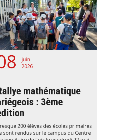
08
juin
2026
Rallye mathématique
ariégeois : 3ème
édition
resque 200 élèves des écoles primaires
e sont rendus sur le campus du Centre
niversitaire de Foix le vendredi 22 mai