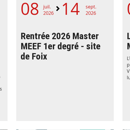
08
14
juil.
sept.
2026
2026
Rentrée 2026 Master
MEEF 1er degré - site
de Foix
L
p
V
e
l
s