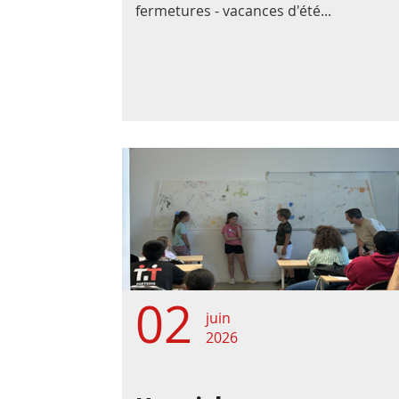
fermetures - vacances d'été...
02
juin
2026