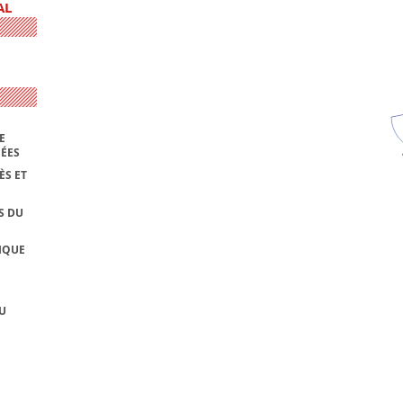
AL
E
NÉES
ÈS ET
S DU
IQUE
U