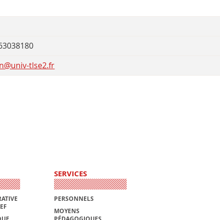
63038180
n@univ-tlse2.fr
SERVICES
ATIVE
PERSONNELS
AEF
MOYENS
QUE
PÉDAGOGIQUES