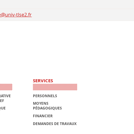
@univ-tlse2.fr
SERVICES
ATIVE
PERSONNELS
AEF
MOYENS
QUE
PÉDAGOGIQUES
FINANCIER
DEMANDES DE TRAVAUX