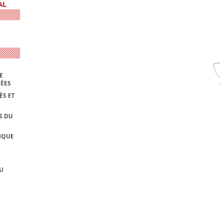
AL
E
NÉES
ÈS ET
S DU
IQUE
U