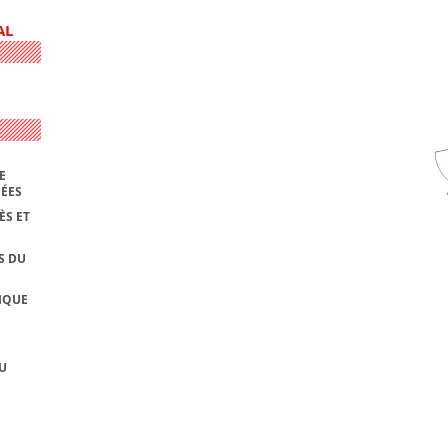
AL
E
NÉES
ÈS ET
S DU
IQUE
U