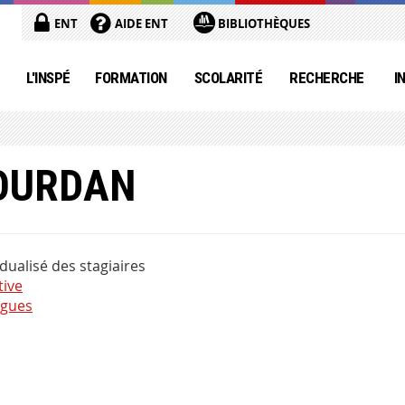
ENT
AIDE ENT
BIBLIOTHÈQUES
L'INSPÉ
FORMATION
SCOLARITÉ
RECHERCHE
I
JOURDAN
ualisé des stagiaires
tive
ngues