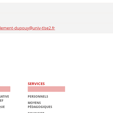
llement-dupouy@univ-tlse2.fr
SERVICES
ATIVE
PERSONNELS
AEF
MOYENS
QUE
PÉDAGOGIQUES