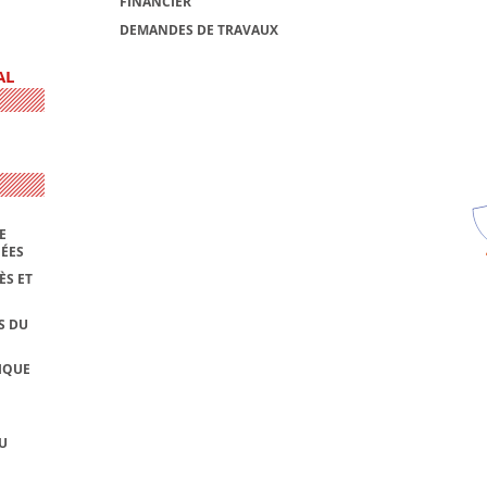
FINANCIER
DEMANDES DE TRAVAUX
AL
E
NÉES
ÈS ET
S DU
IQUE
U