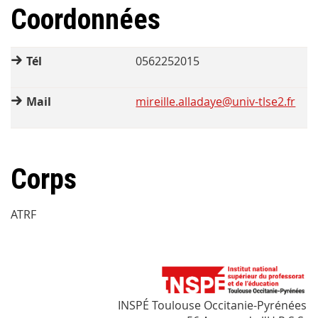
Coordonnées
Tél
0562252015
Mail
mireille.alladaye@univ-tlse2.fr
Corps
ATRF
INSPÉ Toulouse Occitanie-Pyrénées