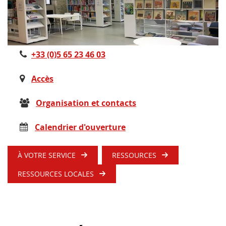
+33 (0)5 65 23 46 03
Accès
Organisation et contacts
Calendrier d'ouverture
À VOTRE SERVICE
RESSOURCES
RESSOURCES LOCALES