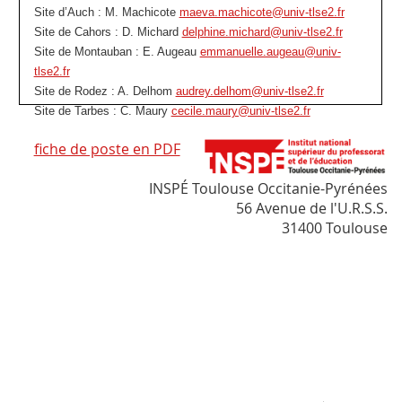
Site d’Auch : M. Machicote
maeva.machicote@univ-tlse2.fr
Site de Cahors : D. Michard
delphine.michard@univ-tlse2.fr
Site de Montauban : E. Augeau
emmanuelle.augeau@univ-
tlse2.fr
Site de Rodez : A. Delhom
audrey.delhom@univ-tlse2.fr
Site de Tarbes : C. Maury
cecile.maury@univ-tlse2.fr
fiche de poste en PDF
INSPÉ Toulouse Occitanie-Pyrénées
56 Avenue de l'U.R.S.S.
31400 Toulouse