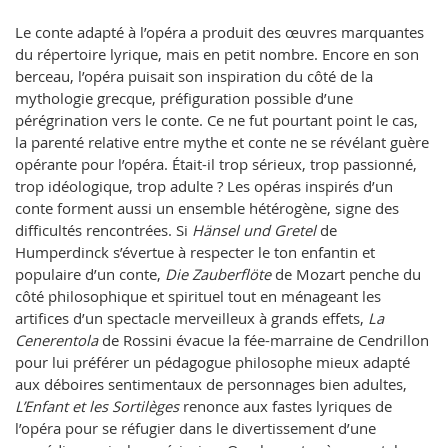
Le conte adapté à l’opéra a produit des œuvres marquantes
du répertoire lyrique, mais en petit nombre. Encore en son
berceau, l’opéra puisait son inspiration du côté de la
mythologie grecque, préfiguration possible d’une
pérégrination vers le conte. Ce ne fut pourtant point le cas,
la parenté relative entre mythe et conte ne se révélant guère
opérante pour l’opéra. Était-il trop sérieux, trop passionné,
trop idéologique, trop adulte ? Les opéras inspirés d’un
conte forment aussi un ensemble hétérogène, signe des
difficultés rencontrées. Si
Hänsel und Gretel
de
Humperdinck s’évertue à respecter le ton enfantin et
populaire d’un conte,
Die Zauberflöte
de Mozart penche du
côté philosophique et spirituel tout en ménageant les
artifices d’un spectacle merveilleux à grands effets,
La
Cenerentola
de Rossini évacue la fée-marraine de Cendrillon
pour lui préférer un pédagogue philosophe mieux adapté
aux déboires sentimentaux de personnages bien adultes,
L’Enfant et les Sortilèges
renonce aux fastes lyriques de
l’opéra pour se réfugier dans le divertissement d’une