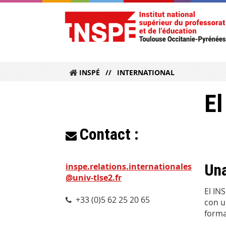
INSPÉ
INTERNATIONAL
El
Contact :
Una
inspe.relations.internationales
@univ-tlse2.fr
El IN
+33 (0)5 62 25 20 65
con u
forma