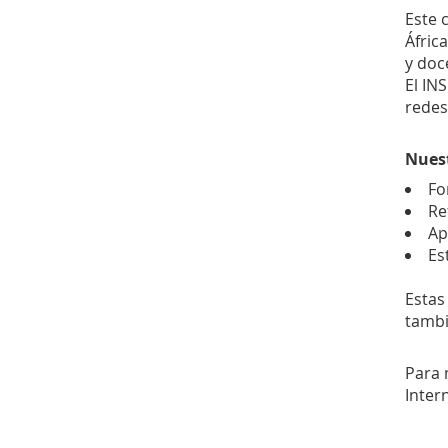
Este 
Áfric
y doc
El IN
redes
Nuest
Fo
Re
Ap
Es
Estas
tambi
Para 
Inter