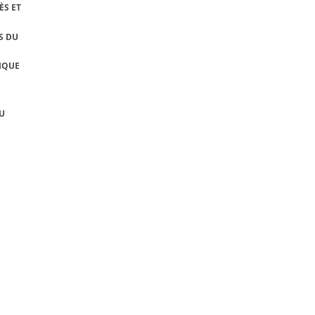
ÈS ET
S DU
IQUE
U