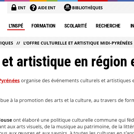
ENT
AIDE ENT
BIBLIOTHÈQUES
L'INSPÉ
FORMATION
SCOLARITÉ
RECHERCHE
I
TIQUES
L’OFFRE CULTURELLE ET ARTISTIQUE MIDI-PYRÉNÉES
e et artistique en région 
-Pyrénées
organise des événements culturels et artistiques et 
ue à la promotion des arts et la culture, au travers de for
louse
ont élaboré une politique culturelle commune qui fédèr
 aux arts visuels, de la musique au patrimoine, de la littératu
us aux œuvres et aux savoirs, à toutes les cultures en s’ap