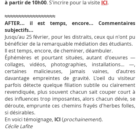
à partir de 10h00
. S'incrire pour la visite
ICI
.
≈≈≈≈≈≈≈≈≈≈≈≈≈≈≈≈≈≈
AFTER... il est temps, encore... Commentaires
subjectifs...
Jusqu'au 25 février, pour les distraits, ceux qui n'ont pu
bénéficier de la remarquable médiation des étudiants.
Il est temps, encore, de cheminer, déambuler.
Éphémères et pourtant situées, autant d'oeuvres —
collages, vidéos, photographies, installations... —,
certaines malicieuses, jamais vaines, d'autres
davantage empreintes de gravité. L'oeil du visiteur
parfois détecte quelque filiation subtile ou clairement
revendiquée, plus souvent chacun sait couper court à
des influences trop imposantes, alors chacun dévie, se
déroute, emprunte ces chemins frayés d'herbes folles,
si désirables.
En voici témoignage,
ICI
(
prochainement
).
Cécile Lafite