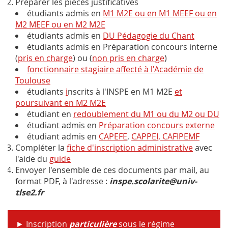
Préparer les pièces justificatives
étudiants admis en
M1 M2E ou en M1 MEEF ou en
M2 MEEF ou en M2 M2E
étudiants admis en
DU Pédagogie du Chant
étudiants admis en Préparation concours interne
(
pris en charge
) ou (
non pris en charge
)
fonctionnaire stagiaire affecté à l'Académie de
Toulouse
étudiants
i
nscrits à l'INSPE en M1 M2E
et
poursuivant en M2 M2E
étudiant en
redoublement du M1 ou du M2 ou DU
étudiant admis en
Préparation concours externe
étudiant admis en
CAPEFE
,
CAPPEI, CAFIPEMF
Compléter la
fiche d'inscription administrative
avec
l'aide du
guide
Envoyer l'ensemble de ces documents par mail, au
format PDF, à l'adresse :
inspe.scolarite@univ-
tlse2.fr
► Inscription
particulière
sous le régime