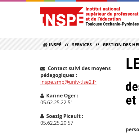
INSPÉ
SERVICES
GESTION DES HE
L
Contact suivi des moyens
pédagogiques :
inspe.smp@univ-tlse2.fr
de
Karine Oger :
et
05.62.25.22.51
Soazig Picault :
Cette
05.62.25.20.57
perso