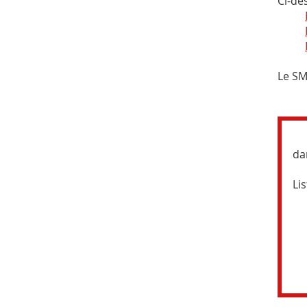
Ci-de
Le SM
Le
da
Li