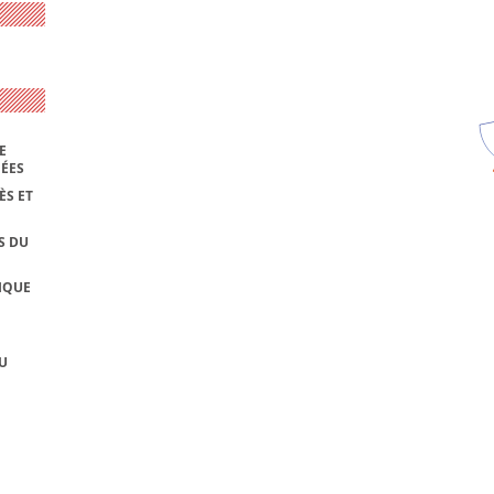
E
NÉES
ÈS ET
S DU
IQUE
U