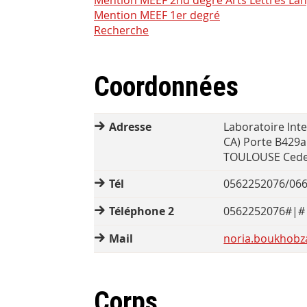
Mention MEEF 2nd degré Arts Lettres La
Mention MEEF 1er degré
Recherche
Coordonnées
Adresse
Laboratoire Inte
CA) Porte B429a
TOULOUSE Cede
Tél
0562252076/06
Téléphone 2
0562252076#|#
Mail
noria.boukhobza
Corps