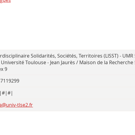
ngues
rdisciplinaire Solidarités, Sociétés, Territoires (LISST) - UM
 Université Toulouse - Jean Jaurès / Maison de la Recherch
x 9
67119299
|#|#|
@univ-tlse2.fr