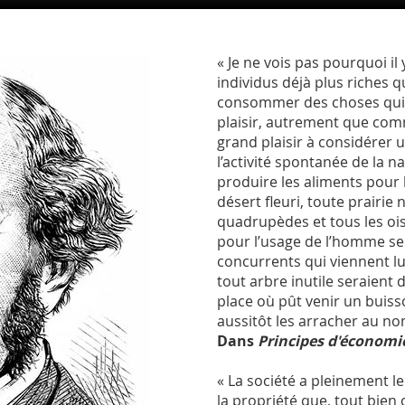
« Je ne vois pas pourquoi il 
individus déjà plus riches qu
consommer des choses qui 
plaisir, autrement que comme
grand plaisir à considérer u
l’activité spontanée de la n
produire les aliments pour 
désert fleuri, toute prairie 
quadrupèdes et tous les ois
pour l’usage de l’homme s
concurrents qui viennent lui
tout arbre inutile seraient d
place où pût venir un buiss
aussitôt les arracher au nom
Dans
Principes d'économie
« La société a pleinement le
la propriété que, tout bien