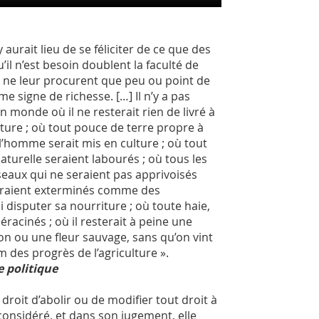
y aurait lieu de se féliciter de ce que des
’il n’est besoin doublent la faculté de
ne leur procurent que peu ou point de
 signe de richesse. […] Il n’y a pas
n monde où il ne resterait rien de livré à
ature ; où tout pouce de terre propre à
l’homme serait mis en culture ; où tout
naturelle seraient labourés ; où tous les
eaux qui ne seraient pas apprivoisés
eraient exterminés comme des
 disputer sa nourriture ; où toute haie,
éracinés ; où il resterait à peine une
on ou une fleur sauvage, sans qu’on vint
 des progrès de l’agriculture ».
 politique
 droit d’abolir ou de modifier tout droit à
 considéré, et dans son jugement, elle