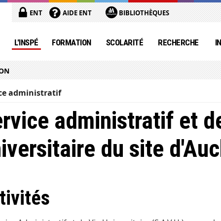
ENT
AIDE ENT
BIBLIOTHÈQUES
L'INSPÉ
FORMATION
SCOLARITÉ
RECHERCHE
I
ION
ce administratif
rvice administratif et d
iversitaire du site d'Au
tivités