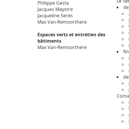
Le Ser
Philippe Gesta
de
J
acques Maystre
Jacqueline Seres
Max Van-Remoorthere
Espaces verts et entretien des
bâtiments
Max Van-Remoorthere
fi
de
Conse