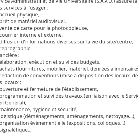
vice Administratif et de Vie Universitaire (S.A.V.U.) assure l
s services à l'usager :
accueil physique,
prêt de matériel audiovisuel,
vente de carte pour la photocopieuse,
courrier interne et externe,
diffusion d'informations diverses sur la vie du site/centre,
reprographie
nancière :
élaboration, exécution et suivi des budgets,
achats (fournitures, mobilier, matériel, denrées alimentaires.
rédaction de conventions (mise à disposition des locaux, de m
s locaux :
ouverture et fermeture de l'établissement,
programmation et suivi des travaux (en liaison avec le Serv
il Général),
maintenance, hygiène et sécurité,
logistique (déménagements, aménagements, nettoyage...),
organisation évènementielle (expositions, colloques...),
signalétique...