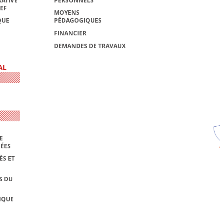
ATIVE
PERSONNELS
AEF
MOYENS
QUE
PÉDAGOGIQUES
FINANCIER
DEMANDES DE TRAVAUX
AL
E
NÉES
ÈS ET
S DU
IQUE