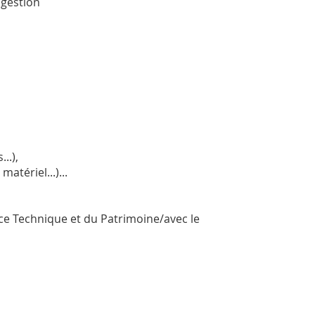
a gestion
..),
atériel...)...
ice Technique et du Patrimoine/avec le